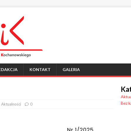
EDAKCJA
KONTAKT
GALERIA
Ka
Aktua
Bez k
Aktualności
0