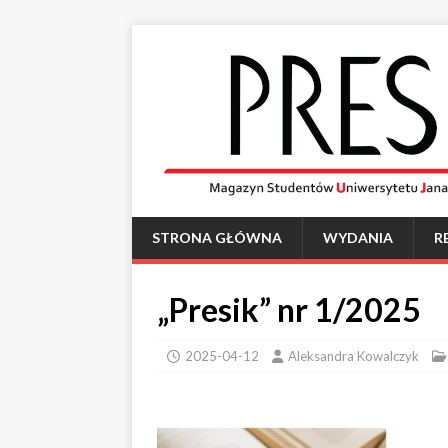
STRONA GŁÓWNA
WYDANIA
R
„Presik” nr 1/2025
2025-04-12
Aleksandra Kowalczyk