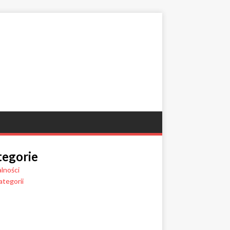
tegorie
lności
ategorii