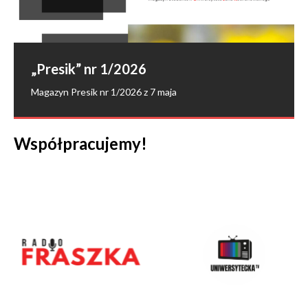
„Presik” nr 1/2026
„Presik” nr 6-7/2025
„Presik” nr 5/2025
Magazyn Presik nr 1/2026 z 7 maja
Magazyn Presik nr 6-7/2025 z 10 pażdziernika
Magazyn Presik nr 5/2025 z 10 sierpnia
Współpracujemy!