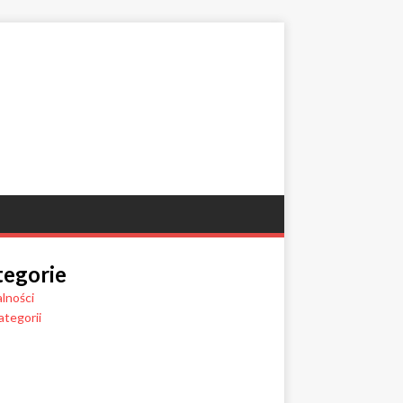
tegorie
lności
ategorii