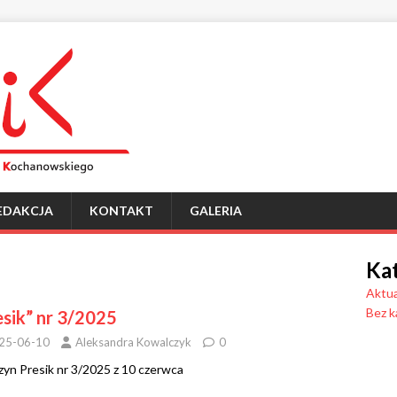
EDAKCJA
KONTAKT
GALERIA
Ka
Aktua
Bez k
esik” nr 3/2025
25-06-10
Aleksandra Kowalczyk
0
yn Presik nr 3/2025 z 10 czerwca