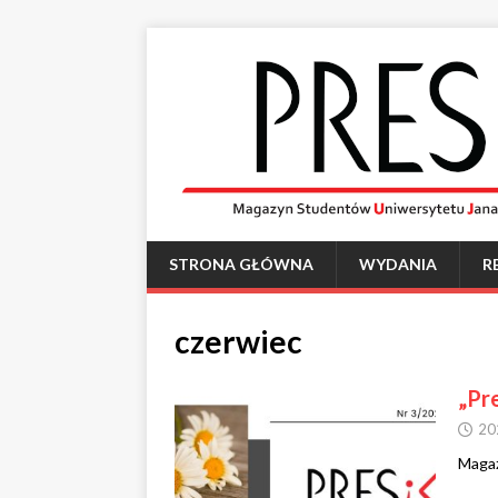
STRONA GŁÓWNA
WYDANIA
R
czerwiec
„Pr
20
Magaz